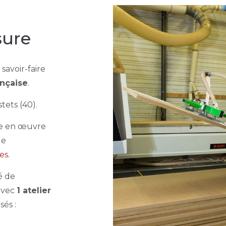
sure
avoir-faire
ançaise
.
tets (40).
re en œuvre
de
es
.
é de
avec
1 atelier
sés :