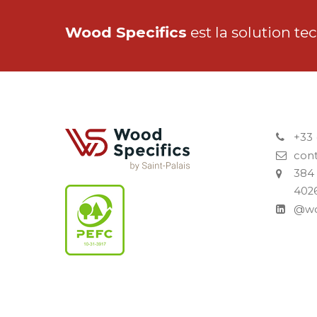
Wood Specifics
est la solution te
+33 
con
384 
402
@wo